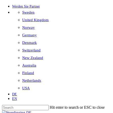
Skip
Werden Sie Partner
to
Sweden
main
content
United Kingdom
Norway
Germany
Denmark
Switzerland
New Zealand
Australia
Finland
Netherlands
USA
DE
EN
Hit enter to search or ESC to close
Close